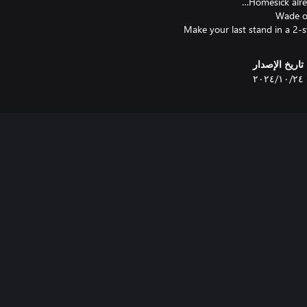
تاريخ الإصدار
٢٤‏/١٠‏/٢٠٢٤