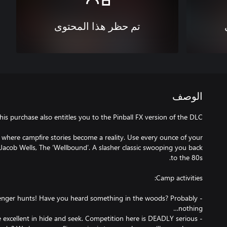
تم حظر هذا المحتوى
الوصف
ere campfire stories become a reality. Use every ounce of your
of Jacob Wells, The ‘Wellbound’. A slasher classic swooping you back
scavenger hunts! Have you heard something in the woods? Probably