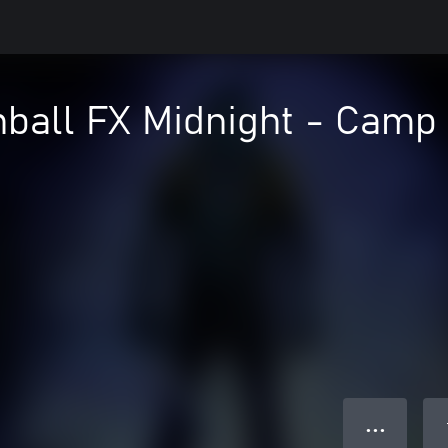
nball FX Midnight - Camp
● ● ●