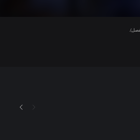
فصل).