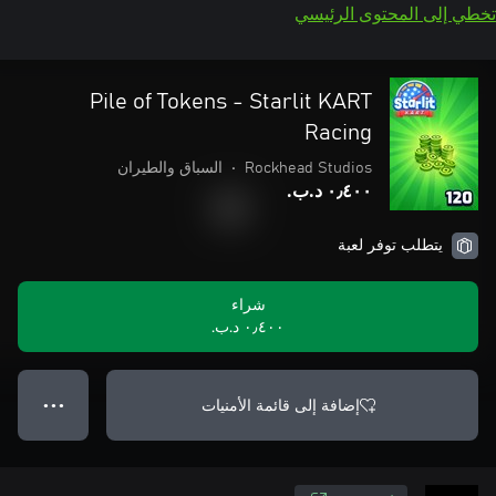
تخطي إلى المحتوى الرئيسي
Pile of Tokens - Starlit KART
Racing
Rockhead Studios
•
السباق والطيران
٠٫٤٠٠ د.ب.‏
يتطلب توفر لعبة
شراء
٠٫٤٠٠ د.ب.‏
إضافة إلى قائمة الأمنيات
● ● ●