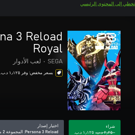
تخطي إلى المحتوى الرئيسي
Royal
SEGA
•
لعب الأدوار
بسعر مخفض: وفر ١٫١٢٥ د.ب.‏، ends in 5 days
اختيار إصدار
شراء
Persona 3 Reload: المجموعة 2 من شخصيات Persona 5 Royal
٢٫٢٥٠ د.ب.‏
١٫١٢٥ د.ب.‏