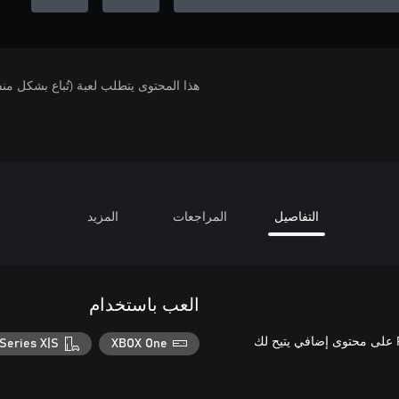
هذا المحتوى يتطلب لعبة (تُباع بشكل من
التفاصيل
المراجعات
المزيد
العب باستخدام
تحتوي Persona 3 Reload: المجموعة 2 من شخصيات Persona 5 Royal على محتوى إضافي يتيح لك
Series X|S
XBOX One