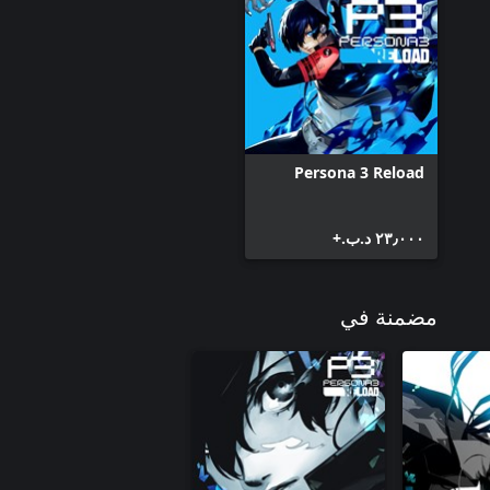
Persona 3 Reload
٢٣٫٠٠٠ د.ب.‏+
مضمنة في