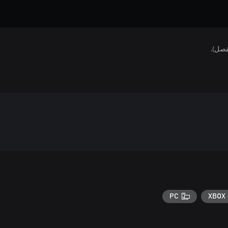
فصل).
PC
XBOX 