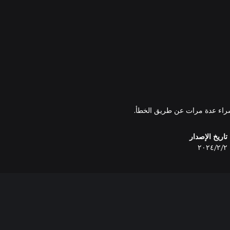
شراء عدة مرات عن طريق الخطأ.
تاريخ الإصدار
٢‏/٢‏/٢٠٢٤