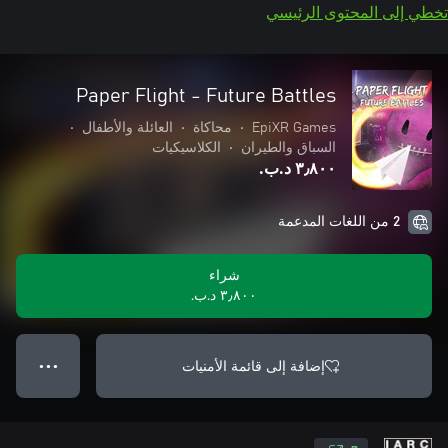
تخطي إلى المحتوى الرئيسي
Paper Flight - Future Battles
EpiXR Games
•
محاكاة
•
العائلة والأطفال
•
السباق والطيران
•
الكلاسيكيات
٣٫٨٠٠ د.ب.‏
2 من اللغات المدعمة
شراء
٣٫٨٠٠ د.ب.‏
إضافة إلى قائمة الأمنيات
● ● ●