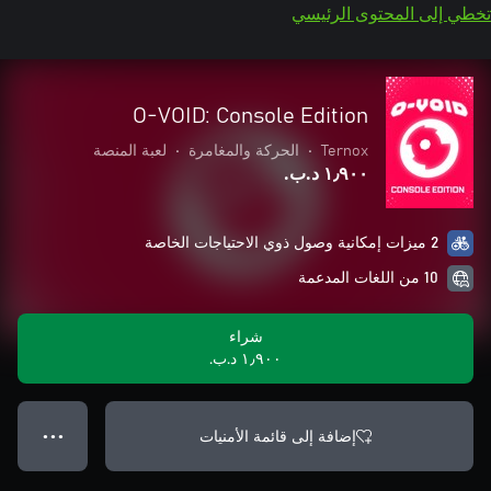
تخطي إلى المحتوى الرئيسي
O-VOID: Console Edition
Ternox
•
الحركة والمغامرة
•
لعبة المنصة
١٫٩٠٠ د.ب.‏
2 ميزات إمكانية وصول ذوي الاحتياجات الخاصة
10 من اللغات المدعمة
شراء
١٫٩٠٠ د.ب.‏
إضافة إلى قائمة الأمنيات
● ● ●