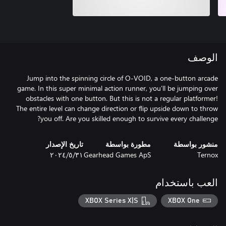
الوصف
Jump into the spinning circle of O-VOID, a one-button arcade
game. In this super minimal action runner, you’ll be jumping over
obstacles with one button. But this is not a regular platformer!
The entire level can change direction or flip upside down to throw
you off. Are you skilled enough to survive every challenge?
منشور بواسطة
مطورة بواسطة
تاريخ الإصدار
Ternox
Gearhead Games ApS
٣١‏/٥‏/٢٠٢٤
العب باستخدام
XBOX Series X|S
XBOX One