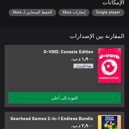
الإمكانات
Single player
إنجازات Xbox
الحفظ السحابي لـ Xbox
المقارنة بين الإصدارات
O-VOID: Console Edition
١٫٩٠٠ د.ب.‏
هذا الإصدار
العودة إلى أعلى
Gearhead Games 2-in-1 Endless Bundle
٢٫٩٠٠ د.ب.‏