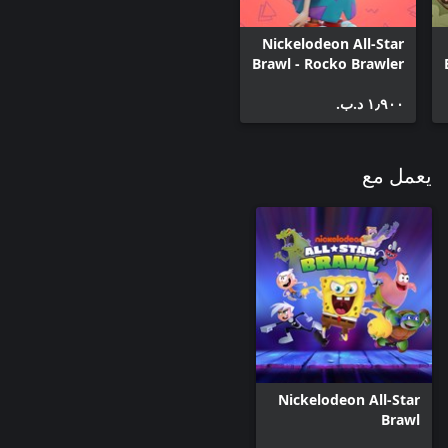
Nickelodeon All-Star
Brawl - Rocko Brawler
Pack
١٫٩٠٠ د.ب.‏
يعمل مع
Nickelodeon All-Star
Brawl