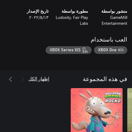
منشور بواسطة
مطورة بواسطة
تاريخ الإصدار
GameMill
Ludosity, Fair Play
١٣‏/٥‏/٢٠٢٢
Labs
Entertainment
العب باستخدام
XBOX Series X|S
XBOX One
إظهار الكل
في هذه المجموعة