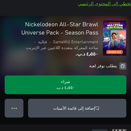
تخطي إلى المحتوى الرئيسي
Nickelodeon All-Star Brawl
Universe Pack - Season Pass
GameMill Entertainment
•
قتالية
•
ساحة المعركة متعددة اللاعبين عبر الإنترنت
٤٫٥٥٠ د.ب.‏
يتطلب توفر لعبة
شراء
٤٫٥٥٠ د.ب.‏
إضافة إلى قائمة الأمنيات
● ● ●