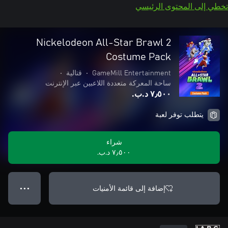
تخطي إلى المحتوى الرئيسي
Nickelodeon All-Star Brawl 2
Costume Pack
GameMill Entertainment
•
قتالية
•
ساحة المعركة متعددة اللاعبين عبر الإنترنت
٧٫٥٠٠ د.ب.‏
يتطلب توفر لعبة
شراء
٧٫٥٠٠ د.ب.‏
إضافة إلى قائمة الأمنيات
● ● ●