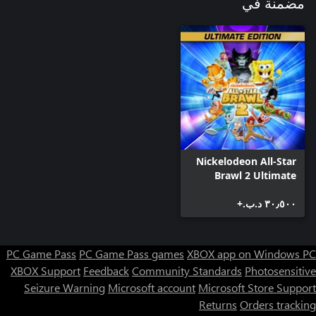
مضمنة في
Nickelodeon All-Star
Brawl 2 Ultimate
Edition
٣٠٫٥٠٠ د.ب.‏+
PC Game Pass
PC Game Pass games
XBOX app on Windows PC
XBOX Support
Feedback
Community Standards
Photosensitive
Seizure Warning
Microsoft account
Microsoft Store Support
Returns
Orders tracking