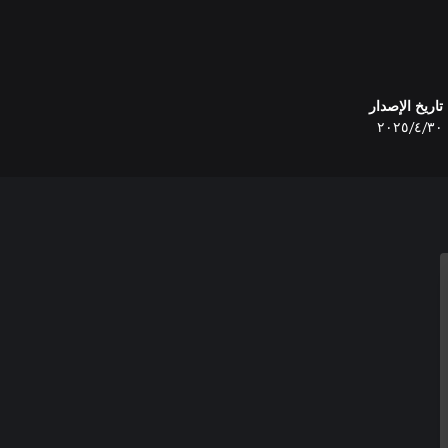
تاريخ الإصدار
٣٠‏/٤‏/٢٠٢٥