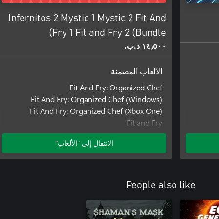
Infernitos 2 Mystic 1 Mystic 2 Fit And
Fry 1 Fit and Fry 2 (Bundle)
١٤٫٥٠٠ د.ب.‏
الألعاب المضمنة
Fit And Fry: Organized Chef
Fit And Fry: Organized Chef (Windows)
Fit And Fry: Organized Chef (Xbox One)
Fit and Fry
Fit and Fry (Windows)
الانتقال إلى "الألعاب"
Fit and Fry (Xbox One)
Infernitos: Fiery Dishes
Infernitos: Fiery Dishes (Windows)
Infernitos: Fiery Dishes (Xbox One)
People also like
Mystic Pathways
Mystic Pathways (Windows)
Mystic Pathways (Xbox One)