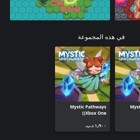
في هذه المجموعة
Mystic Pathways
Myst
(Xbox One)
١٫٩٠٠ د.ب.‏