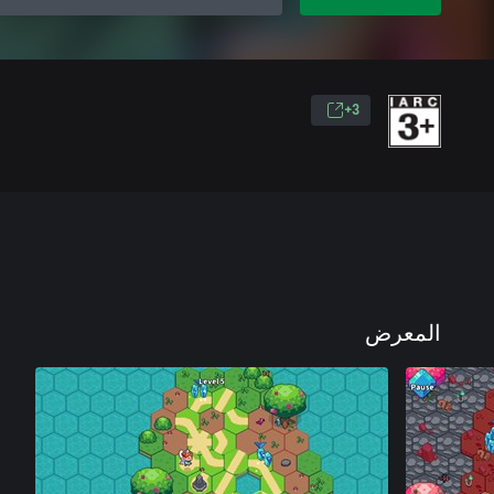
3+
المعرض