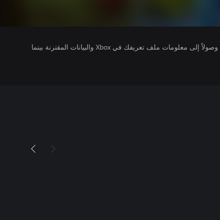
يتلقى ناشرو الألعاب التي تقوم بتشغيلها وصولاً إلى معلومات ملف تعريفك في Xbox والبيانات المقترنة بينما