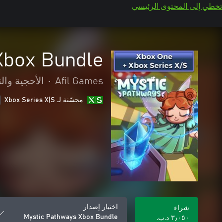
تخطي إلى المحتوى الرئيسي
Xbox Bundle
Afil Games
•
الأحجية والت
محسّنة لـ Xbox Series X|S
اختيار إصدار
شراء
Mystic Pathways Xbox Bundle
٣٫٠٥٠ د.ب.‏