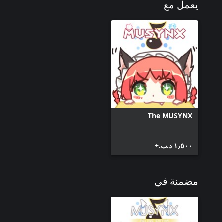
يعمل مع
The MUSYNX
١٫٥٠٠ د.ب.‏+
مضمنة في