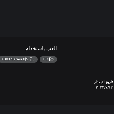
العب باستخدام
XBOX Series X|S
PC
تاريخ الإصدار
١٣‏/٧‏/٢٠٢٢