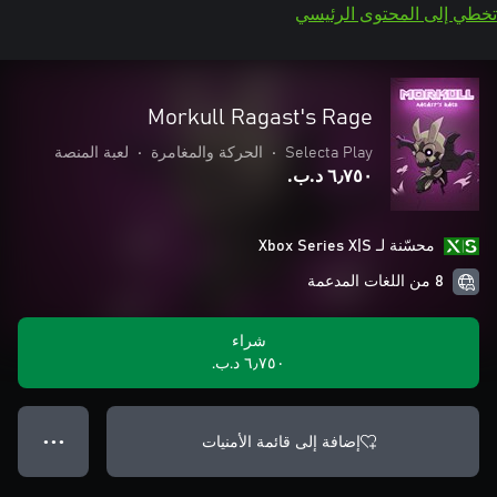
تخطي إلى المحتوى الرئيسي
Morkull Ragast's Rage
Selecta Play
•
الحركة والمغامرة
•
لعبة المنصة
٦٫٧٥٠ د.ب.‏
محسّنة لـ Xbox Series X|S
8 من اللغات المدعمة
شراء
٦٫٧٥٠ د.ب.‏
إضافة إلى قائمة الأمنيات
● ● ●