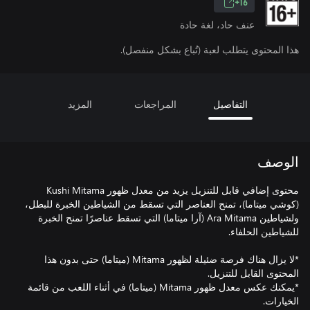
16+
عنف حاد، لغة حادة
هذا المحتوى يتطلب لعبة (تُباع بشكل منفصل).
التفاصيل
المراجعات
المزيد
الوصف
محتوى إضافي قابل للتنزيل يزيد من معدل ظهور Kushi Mitama
(كوشي ميتاما)، تمنح العناصر التي تسقط من الشياطين الخبرة للبطل،
ولشياطين Ara Mitama (آرا ميتاما) التي تسقط عناصرًا تمنح الخبرة
*لا يزال هناك فرصة ضئيلة لظهور Mitama (ميتاما) حتى بدون هذا
*يمكنك عكس معدل ظهور Mitama (ميتاما) في أثناء اللعب من قائمة
الخيارات.