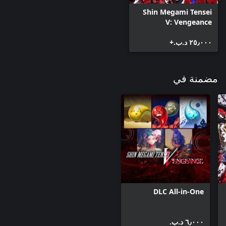
Shin Megami Tensei
V: Vengeance
٢٥٫٠٠٠ د.ب.‏+
مضمنة في
DLC All-in-One
٦٫٠٠٠ د.ب.‏