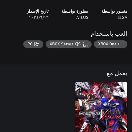
منشور بواسطة
مطورة بواسطة
تاريخ الإصدار
SEGA
ATLUS
١٣‏/٦‏/٢٠٢٤
العب باستخدام
PC
XBOX Series X|S
XBOX One
يعمل مع