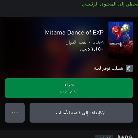
تخطي إلى المحتوى الرئيسي
Mitama Dance of EXP
SEGA
•
لعب الأدوار
١٫١٥٠ د.ب.‏
يتطلب توفر لعبة
شراء
١٫١٥٠ د.ب.‏
إضافة إلى قائمة الأمنيات
● ● ●