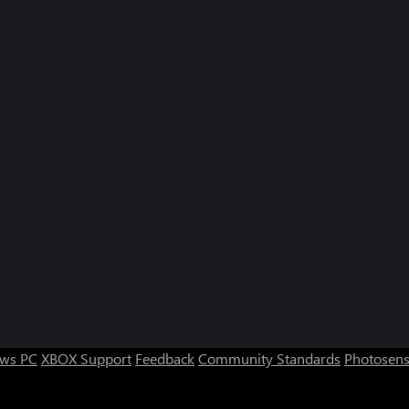
ws PC
XBOX Support
Feedback
Community Standards
Photosens