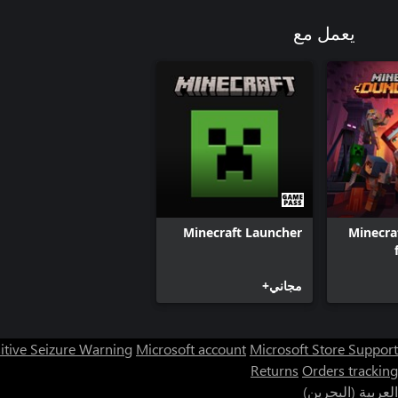
يعمل مع
Minecraft Launcher
Minecra
مجاني+
itive Seizure Warning
Microsoft account
Microsoft Store Support
Returns
Orders tracking
العربية (البحرين)