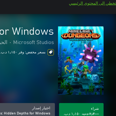
تخطي إلى المحتوى الرئيسي
for Windows
Microsoft Studios
•
الحر
بسعر مخفض: وفر ١٫١٥٠ د.ب.‏، ends in 6 days
اختيار إصدار
شراء
s: Hidden Depths for Windows
٢٫٣٠٠ د.ب.‏
١٫١٥٠ د.ب.‏