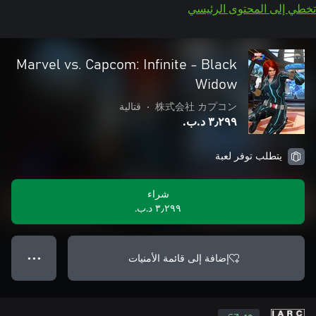
تخطي إلى المحتوى الرئيسي
Marvel vs. Capcom: Infinite - Black
Widow
株式会社 カプコン
•
قتالية
٣٫٢٩٩ د.ب.‏
يتطلب توفر لعبة
شراء
٣٫٢٩٩ د.ب.‏
إضافة إلى قائمة الأمنيات
● ● ●