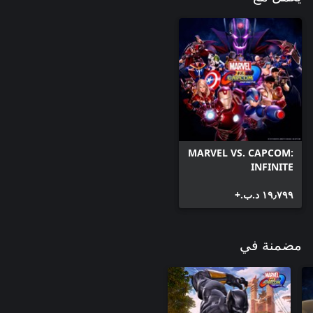
MARVEL VS. CAPCOM:
INFINITE
١٩٫٧٩٩ د.ب.‏+
مضمنة في