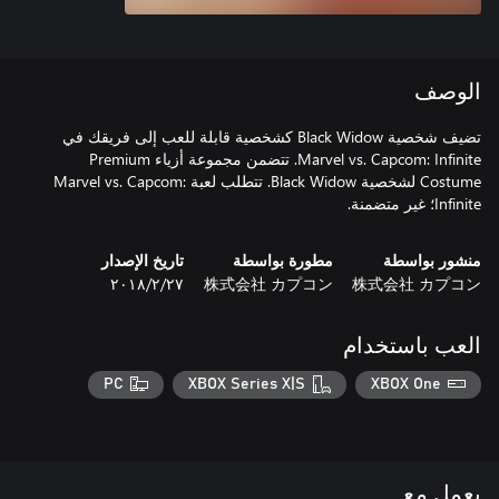
الوصف
تضيف شخصية Black Widow كشخصية قابلة للعب إلى فريقك في
Marvel vs. Capcom: Infinite. تتضمن مجموعة أزياء Premium
Costume لشخصية Black Widow. تتطلب لعبة Marvel vs. Capcom:
Infinite؛ غير متضمنة.
منشور بواسطة
مطورة بواسطة
تاريخ الإصدار
株式会社 カプコン
株式会社 カプコン
٢٧‏/٢‏/٢٠١٨
العب باستخدام
PC
XBOX Series X|S
XBOX One
يعمل مع