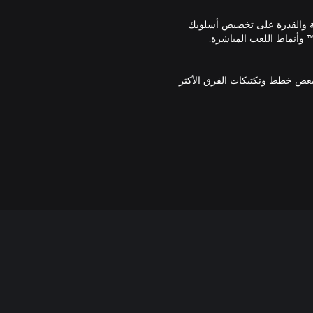
مة والقدرة على تخصيص أسلوبك
 بعض خطط وتكتيكات الفرق الأكثر
الفريق؛ أداة التخصيص القائمة على الويب التي
يمكن استخدام محتوى Team Builder في نمط Franchise. يلزم وجود اتصال بالإنترنت وحساب EA. قد يلزم
تراضية التي يمكن استخدامها للحصول