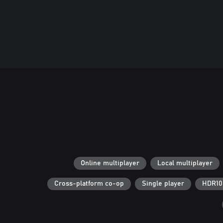
Online multiplayer
Local multiplayer
Cross-platform co-op
Single player
HDR10