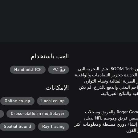
العب باستخدام
اضرب الكرة بكل ما لديك من عزم مع تقنية FieldSENSE™ المدعومة من BOOM Tech. عش التجربة التي
Handheld
PC
الجديدة بتحرير التصادمات والواقعية
لضربة المثالية ونظام التوازن
حم البدني والدفع بالذراع، لم يكن
الإمكانات
Online co-op
Local co-op
يوفر نمط Franchise المُحسن تجربة NFL Draft معاد تصميمها تقدم Roger Goodell والفريق وسجلات
Cross-platform multiplayer
المبتدئين وبيئات جديدة وروايات سرد قصصي مخصصة وطرق أكثر لتخصيص فريق وموسم NFL لديك،
Super Bow جديدة وواجهة Franchise Central بأدوات إنشاء دوري مبسطة ومعلومات أكثر
Spatial Sound
Ray Tracing