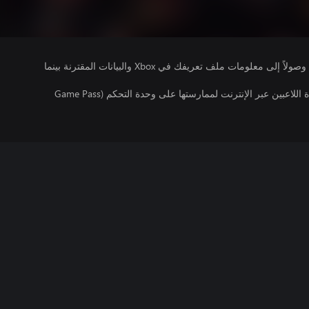
يتلقى ناشرو الألعاب التي تقوم بتشغيلها وصولاً إلى معلومات ملف تعريفك في Xbox والبيانات المقترنة بينما
تتطلب اللعبة توفر اشتراك ألعاب متعددة اللاعبين عبر الإنترنت لممارستها على وحدة التحكم (Game Pass