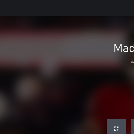
Mad
ة