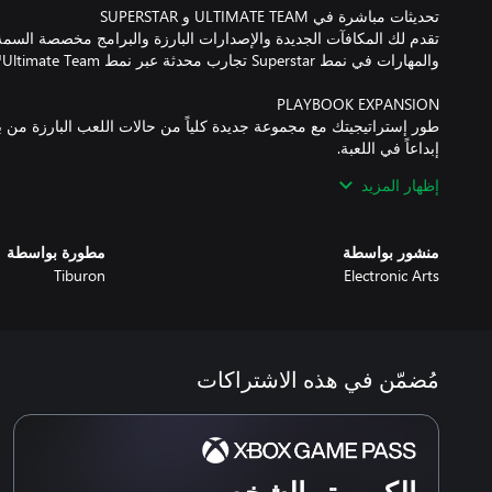
تقدم لك المكافآت الجديدة والإصدارات البارزة والبرامج مخصصة الس
طور إستراتيجيتك مع مجموعة جديدة كلياً من حالات اللعب البارزة من
إظهار المزيد
أنشئ فريق NFL Franchise الخاص بك باستخدام أداة إنشاء 
منشور بواسطة
مطورة بواسطة
Tiburon
Electronic Arts
مُضمّن في هذه الاشتراكات
تشتمل هذه اللعبة على عمليات شراء اختيارية داخل اللعبة للعملة الاف
تطبق الشروط والقيود. راجع www.ea.com/legal لمزيد من التفاصيل.
الكمبيوتر الشخصي