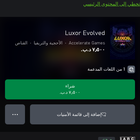
تخطي إلى المحتوى الرئيسي
Luxor Evolved
Accelerate Games
•
الأحجية والتريفيا
•
القناص
٧٫٥٠٠ د.ب.‏
1 من اللغات المدعمة
شراء
٧٫٥٠٠ د.ب.‏
إضافة إلى قائمة الأمنيات
● ● ●