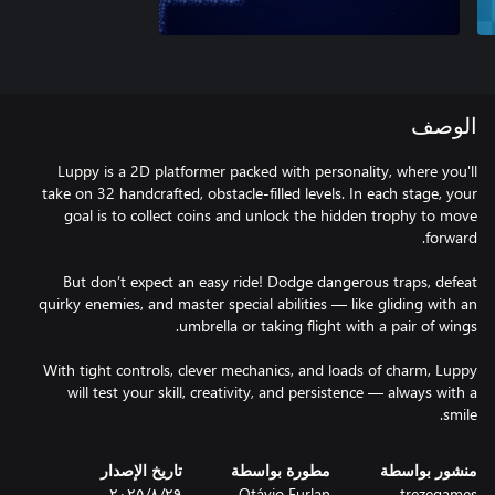
الوصف
Luppy is a 2D platformer packed with personality, where you'll
take on 32 handcrafted, obstacle-filled levels. In each stage, your
goal is to collect coins and unlock the hidden trophy to move
But don’t expect an easy ride! Dodge dangerous traps, defeat
quirky enemies, and master special abilities — like gliding with an
With tight controls, clever mechanics, and loads of charm, Luppy
will test your skill, creativity, and persistence — always with a
smile.
منشور بواسطة
مطورة بواسطة
تاريخ الإصدار
trezegames
Otávio Furlan
٢٩‏/٨‏/٢٠٢٥