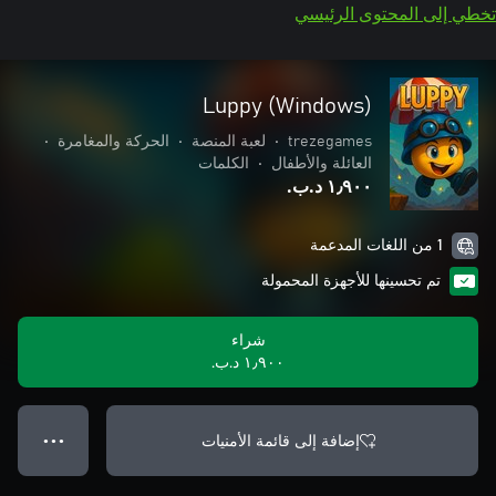
تخطي إلى المحتوى الرئيسي
Luppy (Windows)
trezegames
•
لعبة المنصة
•
الحركة والمغامرة
•
العائلة والأطفال
•
الكلمات
١٫٩٠٠ د.ب.‏
1 من اللغات المدعمة
تم تحسينها للأجهزة المحمولة
شراء
١٫٩٠٠ د.ب.‏
إضافة إلى قائمة الأمنيات
● ● ●