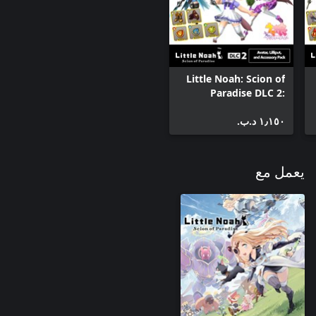
These Lilliputs appear at random in the ruins. Enlist their aid and
Little Noah: Scion of
Paradise DLC 2:
Avatar, Lilliput, and
١٫١٥٠ د.ب.‏
Accessory Pack
يعمل مع
Treacherous Gloves & Swift Combat Boots: Confer advantages in
Use these items wisely to make the most out of each expedition!