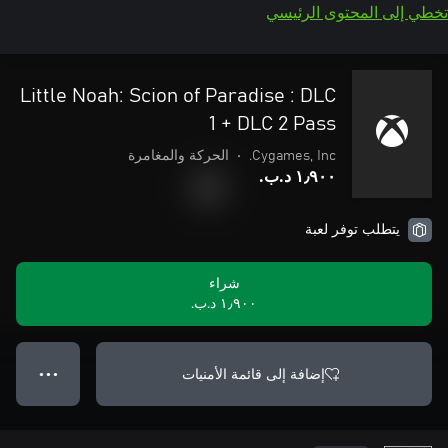
تخطي إلى المحتوى الرئيسي
Little Noah: Scion of Paradise : DLC
1 + DLC 2 Pass
Cygames, Inc.
•
الحركة والمغامرة
١٫٩٠٠ د.ب.‏
يتطلب توفر لعبة
شراء
١٫٩٠٠ د.ب.‏
إضافة إلى قائمة الأمنيات
● ● ●