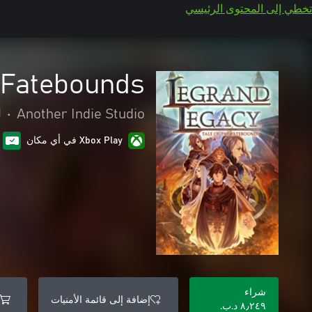
تخطي إلى المحتوى الرئيسي
 Fatebounds
Another Indie Studio
•
ل
Xbox Play في أي مكان
شراء
إضافة إلى قائمة الأمنيات
٨٫٢٤٩ د.ب.‏