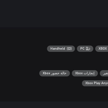
Handheld
PC
XBOX 
ير
إنجازات Xbox
حالة حضور Xbox
Xbox Play An