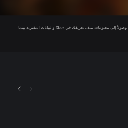
يتلقى ناشرو الألعاب التي تقوم بتشغيلها وصولاً إلى معلومات ملف تعريفك في Xbox والبيانات المقترنة بينما