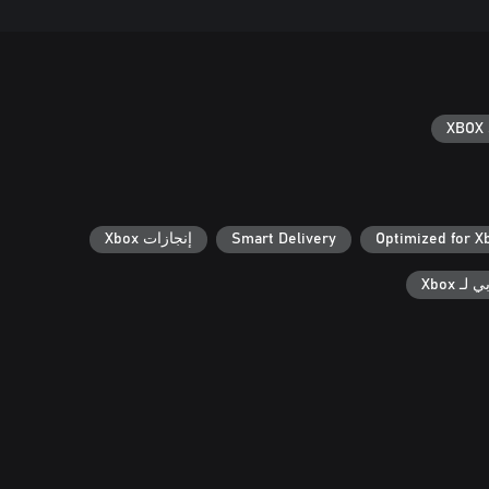
XBOX 
Optimized for X
Smart Delivery
إنجازات Xbox
ـ Xbox