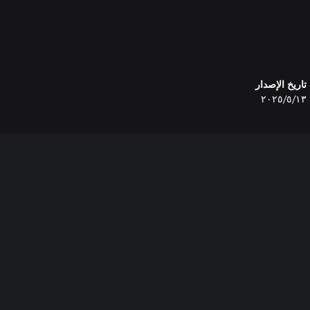
تاريخ الإصدار
١٣‏/٥‏/٢٠٢٥
يوف، الحراب، البنادق، والأقواس.