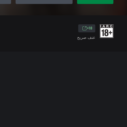
18+
عنف صريح