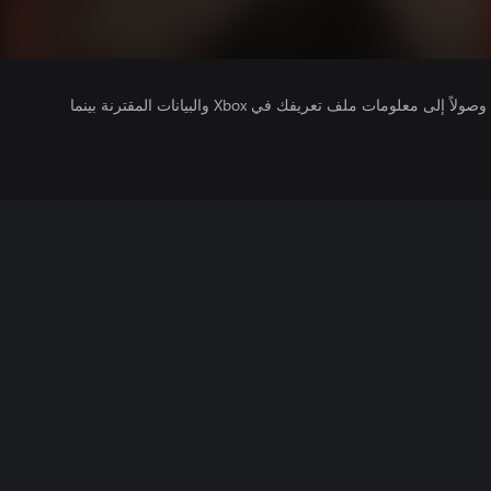
يتلقى ناشرو الألعاب التي تقوم بتشغيلها وصولاً إلى معلومات ملف تعريفك في Xbox والبيانات المقترنة بينما