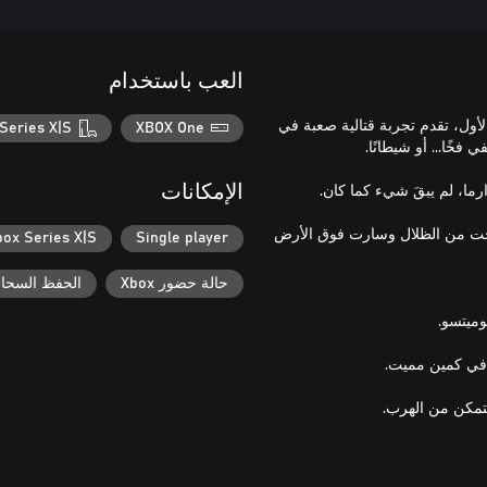
العب باستخدام
ول، تقدم تجربة قتالية صعبة في
Series X|S
XBOX One
الإمكانات
رجت من الظلال وسارت فوق الأرض
box Series X|S
Single player
حالة حضور Xbox
الحفظ السحابي ل