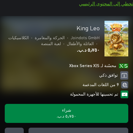
تخطي إلى المحتوى الرئيسي
King Leo
Joindots GmbH
•
الحركة والمغامرة
•
الكلاسيكيات
•
العائلة والأطفال
•
لعبة المنصة
٥٫٧٥٠ د.ب.‏
محسّنة لـ Xbox Series X|S
توافق ذكي
9 من اللغات المدعمة
تم تحسينها للأجهزة المحمولة
شراء
٥٫٧٥٠ د.ب.‏