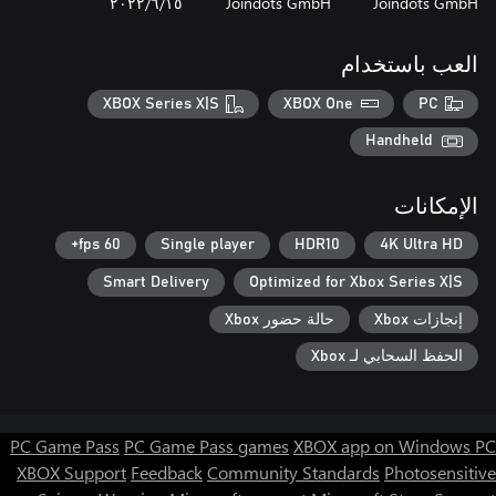
Joindots GmbH
Joindots GmbH
١٥‏/٦‏/٢٠٢٢
العب باستخدام
XBOX Series X|S
XBOX One
PC
Handheld
الإمكانات
60 fps+
Single player
HDR10
4K Ultra HD
Smart Delivery
Optimized for Xbox Series X|S
إنجازات Xbox
حالة حضور Xbox
الحفظ السحابي لـ Xbox
PC Game Pass
PC Game Pass games
XBOX app on Windows PC
XBOX Support
Feedback
Community Standards
Photosensitive