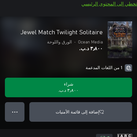
تخطي إلى المحتوى الرئيسي
Jewel Match Twilight Solitaire
Ocean Media
•
الورق واللوحة
٣٫٨٠٠ د.ب.‏
1 من اللغات المدعمة
شراء
٣٫٨٠٠ د.ب.‏
إضافة إلى قائمة الأمنيات
● ● ●