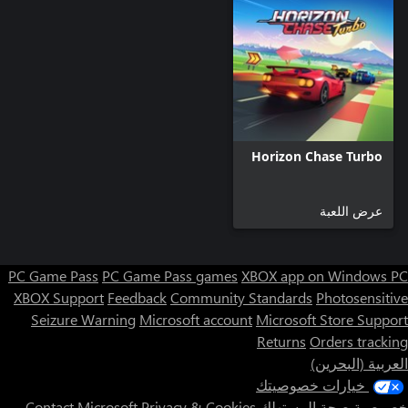
Horizon Chase Turbo
عرض اللعبة
PC Game Pass
PC Game Pass games
XBOX app on Windows PC
XBOX Support
Feedback
Community Standards
Photosensitive
Seizure Warning
Microsoft account
Microsoft Store Support
Returns
Orders tracking
العربية (البحرين)
خيارات خصوصيتك
خصوصية صحة المستهلك
Privacy & Cookies
Contact Microsoft