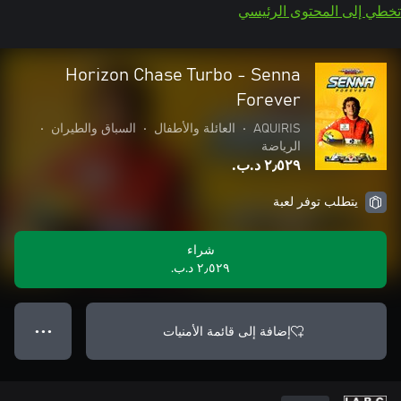
تخطي إلى المحتوى الرئيسي
Horizon Chase Turbo - Senna
Forever
AQUIRIS
•
العائلة والأطفال
•
السباق والطيران
•
الرياضة
٢٫٥٢٩ د.ب.‏
يتطلب توفر لعبة
شراء
٢٫٥٢٩ د.ب.‏
إضافة إلى قائمة الأمنيات
● ● ●