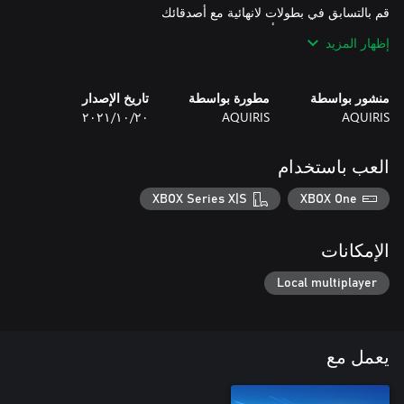
يمكنك اللعب بمفردك أو مع ما يصل إلى 4 لاعبين، قم بتجربة
إظهار المزيد
المسارات الفريدة في كل بطولة مع عدم إمكانية التنبؤ بالطقس
والمسارات والمنافسين العشوائيين.
منشور بواسطة
مطورة بواسطة
تاريخ الإصدار
AQUIRIS
AQUIRIS
٢٠‏/١٠‏/٢٠٢١
العب باستخدام
XBOX Series X|S
XBOX One
الإمكانات
Local multiplayer
يعمل مع