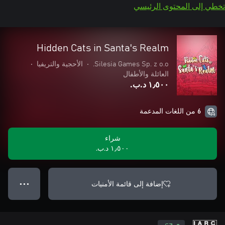
تخطي إلى المحتوى الرئيسي
Hidden Cats in Santa's Realm
Silesia Games Sp. z o.o.
•
الأحجية والتريفيا
•
العائلة والأطفال
١٫٥٠٠ د.ب.‏
6 من اللغات المدعمة
شراء
١٫٥٠٠ د.ب.‏
إضافة إلى قائمة الأمنيات
● ● ●