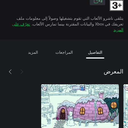
3+
يتلقى ناشرو الألعاب التي تقوم بتشغيلها وصولاً إلى معلومات ملف
تعريفك في Xbox والبيانات المقترنة بينما تمارس الألعاب.
تعرّف على
المزيد
التفاصيل
المراجعات
المزيد
المعرض