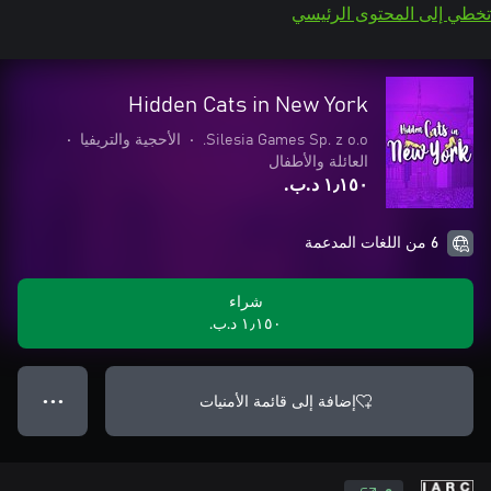
تخطي إلى المحتوى الرئيسي
Hidden Cats in New York
Silesia Games Sp. z o.o.
•
الأحجية والتريفيا
•
العائلة والأطفال
١٫١٥٠ د.ب.‏
6 من اللغات المدعمة
شراء
١٫١٥٠ د.ب.‏
إضافة إلى قائمة الأمنيات
● ● ●