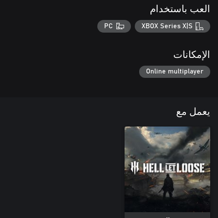
العب باستخدام
PC
XBOX Series X|S
الإمكانات
Online multiplayer
يعمل مع