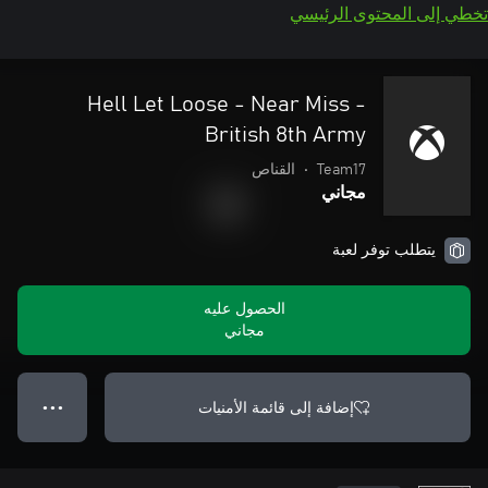
تخطي إلى المحتوى الرئيسي
Hell Let Loose - Near Miss -
British 8th Army
Team17
•
القناص
مجاني
يتطلب توفر لعبة
الحصول عليه
مجاني
إضافة إلى قائمة الأمنيات
● ● ●