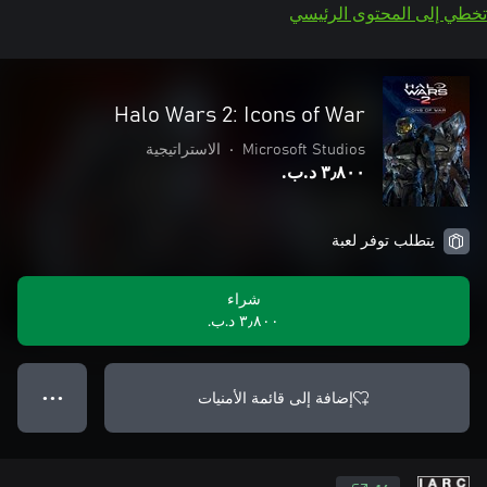
تخطي إلى المحتوى الرئيسي
Halo Wars 2: Icons of War
Microsoft Studios
•
الاستراتيجية
٣٫٨٠٠ د.ب.‏
يتطلب توفر لعبة
شراء
٣٫٨٠٠ د.ب.‏
إضافة إلى قائمة الأمنيات
● ● ●