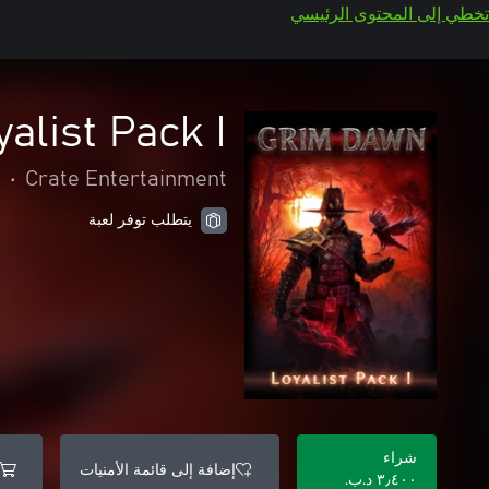
تخطي إلى المحتوى الرئيسي
alist Pack I
Crate Entertainment
•
ا
يتطلب توفر لعبة
شراء
إضافة إلى قائمة الأمنيات
٣٫٤٠٠ د.ب.‏