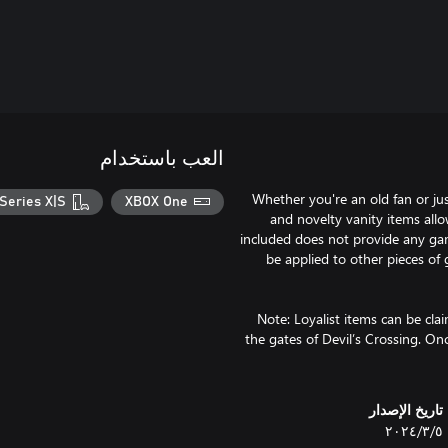
العب باستخدام
Whether you're an old fan or jus
Series X|S
XBOX One
and novelty vanity items allow
included does not provide any game
be applied to other pieces of
Note: Loyalist items can be cl
the gates of Devil’s Crossing. Onc
تاريخ الإصدار
٥‏/٣‏/٢٠٢٤