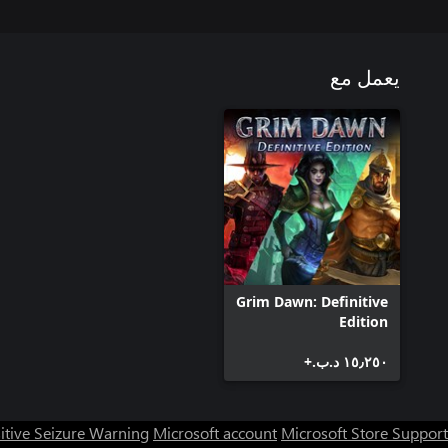
يعمل مع
Grim Dawn: Definitive
Edition
١٥٫٢٥٠ د.ب.‏+
itive Seizure Warning
Microsoft account
Microsoft Store Support