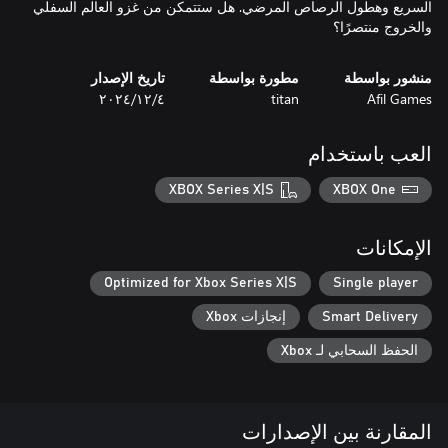
السريع وهطول الرصاص المرضي. هل ستتمكن من غزو العالم السفلي
والخروج منتصرًا؟
منشور بواسطة
مطورة بواسطة
تاريخ الإصدار
Afil Games
titan
٤‏/١٢‏/٢٠٢٤
العب باستخدام
XBOX Series X|S
XBOX One
الإمكانات
Optimized for Xbox Series X|S
Single player
Smart Delivery
إنجازات Xbox
الحفظ السحابي لـ Xbox
المقارنة بين الإصدارات