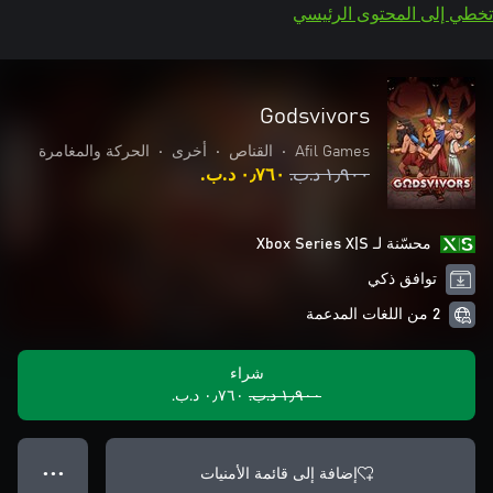
تخطي إلى المحتوى الرئيسي
Godsvivors
Afil Games
•
القناص
•
أخرى
•
الحركة والمغامرة
١٫٩٠٠ د.ب.‏
٠٫٧٦٠ د.ب.‏
محسّنة لـ Xbox Series X|S
توافق ذكي
2 من اللغات المدعمة
شراء
١٫٩٠٠ د.ب.‏
٠٫٧٦٠ د.ب.‏
إضافة إلى قائمة الأمنيات
● ● ●