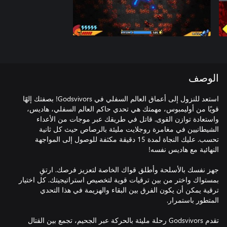
الوصف
استعد للنزول إلى أعماق العالم السفلي في Godsvivors! بصفتك إلهًا
قويًا من أوليمبوس، مهمتك هي تحدي حاكم العالم السفلي، هاديس،
واستعادة توازن القوى. قاتل في طريقك عبر موجات من الأعداء
الشيطانيين في مغامرة روجلايت مليئة بالرصاص حيث كل ثانية
تحسب. عليك النجاة لمدة 15 دقيقة مكثفة للوصول إلى المواجهة
جهز نفسك بالأسلحة وأطلق قواك الخاصة لتعزيز فرصك. ارتقِ
بمستواك واختر من بين ترقيات قوية لتخصيص استراتيجيتك. كل اختيار
ترقية يمكن أن يكون الفرق بين البقاء والهزيمة في هذا التحدي
تقدم Godsvivors رحلة مليئة بالحركة عبر الجحيم، تجمع بين القتال