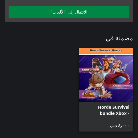
الانتقال إلى "الألعاب"
مضمنة في
Horde Survival
bundle Xbox -
Andromeda,
٤٫٠٠٠ د.ب.‏
Godsvivors and
Farmer Survivors