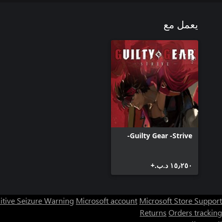
يعمل مع
Guilty Gear -Strive-
١٥٫٢٥٠ د.ب.‏+
itive Seizure Warning
Microsoft account
Microsoft Store Support
Returns
Orders tracking