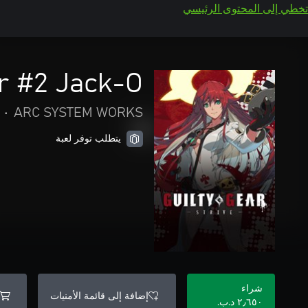
تخطي إلى المحتوى الرئيسي
r #2 Jack-O'
•
ARC SYSTEM WORKS
يتطلب توفر لعبة
شراء
إضافة إلى قائمة الأمنيات
٢٫٦٥٠ د.ب.‏