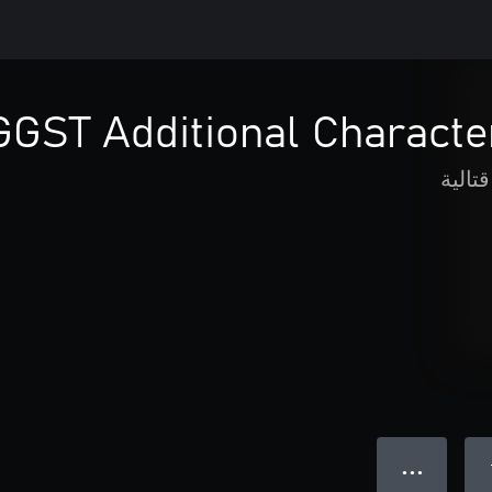
GGST Additional Characte
قتالية
● ● ●