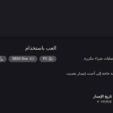
العب باستخدام
XBOX One
PC
تاريخ الإصدار
٧‏/٣‏/٢٠٢٣