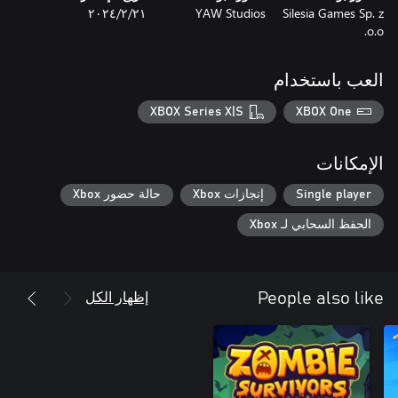
Silesia Games Sp. z
YAW Studios
٢١‏/٢‏/٢٠٢٤
o.o.
العب باستخدام
XBOX Series X|S
XBOX One
الإمكانات
Single player
إنجازات Xbox
حالة حضور Xbox
الحفظ السحابي لـ Xbox
إظهار الكل
People also like