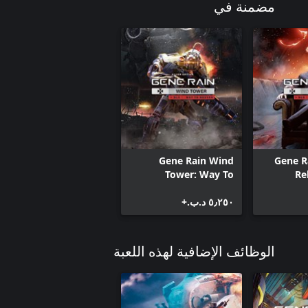
مضمنة في
Gene Rain Wind
Gene Ra
Tower: Way To
Re
Heaven Bundle
٥٫٢٥٠ د.ب.‏+
الوظائف الإضافية لهذه اللعبة