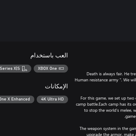
العب باستخدام
Series X|S
XBOX One
Death is always fair. He tr
Human resistance army ". We will
الإمكانات
For this game, we set up two 
One X Enhanced
4K Ultra HD
camp battle.Each camp has its own
to stop the world’s melee, 
The weapon system in the gam
upgrade the armor, make 