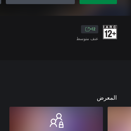
12+
عنف متوسط
المعرض