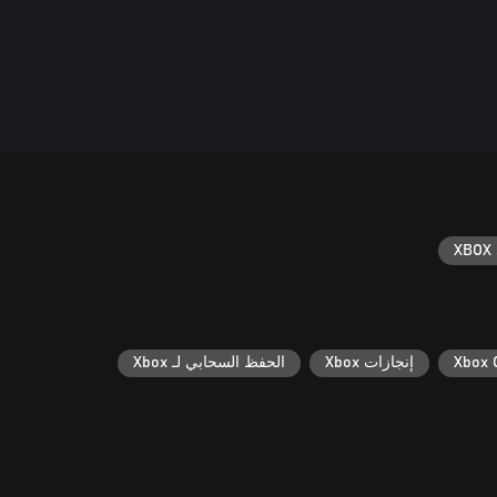
XBOX 
Xbox 
إنجازات Xbox
الحفظ السحابي لـ Xbox