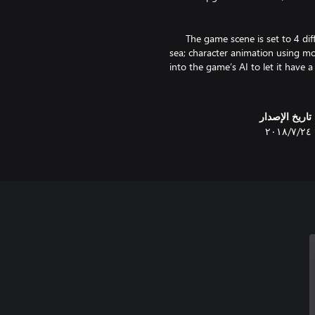
The game scene is set to 4 differ
sea; character animation using mo
into the game’s AI to let it have 
تاريخ الإصدار
٢٤‏/٧‏/٢٠١٨