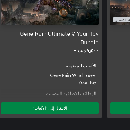
ذا الإصدار
Gene Rain Ultimate & Your Toy
Bundle
٧٫٥٠٠ د.ب.‏+
الألعاب المضمنة
Gene Rain Wind Tower
Your Toy
الوظائف الإضافية المضمنة
SkyCityRebirth
الانتقال إلى "الألعاب"
WayToHeaven