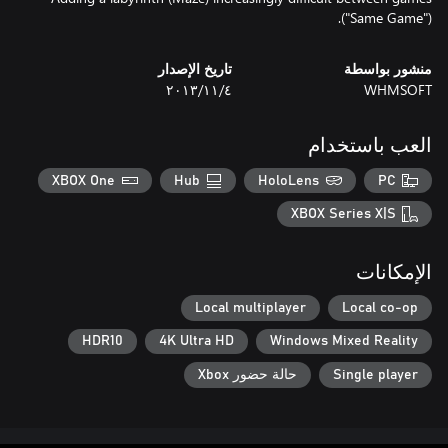
("Same Game").
منشور بواسطة
تاريخ الإصدار
WHMSOFT
٤‏/١١‏/٢٠١٣
العب باستخدام
XBOX One
Hub
HoloLens
PC
XBOX Series X|S
الإمكانات
Local multiplayer
Local co-op
HDR10
4K Ultra HD
Windows Mixed Reality
Single player
حالة حضور Xbox