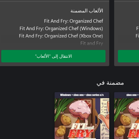
الألعاب المضمنة
Fit And Fry: Organized Chef
Fit And Fry: Organized Chef (Windows)
F
Fit And Fry: Organized Chef (Xbox One)
F
Fit and Fry
Fit and Fry (Windows)
الانتقال إلى "الألعاب"
Fit and Fry (Xbox One)
Infernitos: Fiery Dishes
Infernitos: Fiery Dishes (Windows)
Infernitos: Fiery Dishes (Xbox One)
مضمنة في
Mystic Pathways
Mystic Pathways (Windows)
Mystic Pathways (Xbox One)
Mystic Pathways: Crystal Quest
Mystic Pathways: Crystal Quest (Windows)
Mystic Pathways: Crystal Quest (Xbox One)