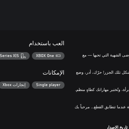
العب باستخدام
، ويعيد الفوضى الشهية التي تحبها — مع
Series X|S
XBOX One
شكل تلك الجزر! حرّك، أدر، وضع
الإمكانات
Single player
إنجازات Xbox
 جرأة، وتُختبر مهاراتك كطاهٍ منظم.
ة عندما تتطابق القطع… مرحباً بك
تاريخ الإصدار