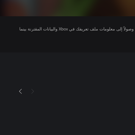
يتلقى ناشرو الألعاب التي تقوم بتشغيلها وصولاً إلى معلومات ملف تعريفك في Xbox والبيانات المقترنة بينما