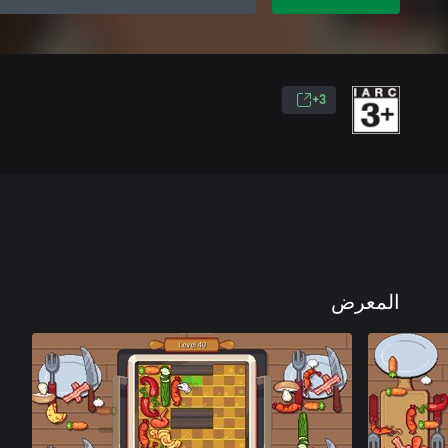
3+
المعرض