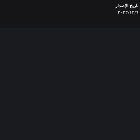
تاريخ الإصدار
٦‏/١٢‏/٢٠٢٣