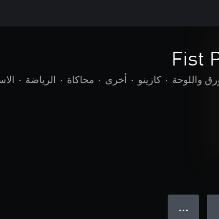
Fist
رق واللوحة
•
كازينو
•
أخرى
•
محاكاة
•
الرياضة
•
الاس
● ● ●