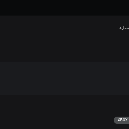
فصل).
XBOX 