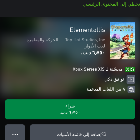
تخطي إلى المحتوى الرئيسي
Elementallis
Top Hat Studios, Inc.
•
الحركة والمغامرة
•
لعب الأدوار
٦٫٧٥٠ د.ب.‏
محسّنة لـ Xbox Series X|S
توافق ذكي
4 من اللغات المدعمة
شراء
٦٫٧٥٠ د.ب.‏
إضافة إلى قائمة الأمنيات
● ● ●