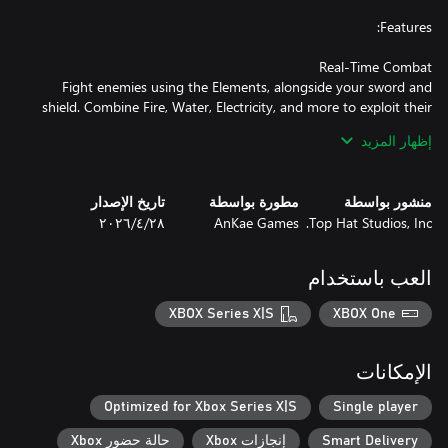
Fight enemies using the Elements, alongside your sword and
shield. Combine Fire, Water, Electricity, and more to exploit their
إظهار المزيد
Prove your worth in the 8 unique temples, full of puzzles, secrets,
منشور بواسطة
مطورة بواسطة
تاريخ الإصدار
Top Hat Studios, Inc.
AnKae Games
٢٨‏/٤‏/٢٠٢٦
Travel and explore the 8 unique biomes. They are full of secrets,
العب باستخدام
XBOX Series X|S
XBOX One
Restore the Elements and unlock their abilities to open up new
الإمكانات
Optimized for Xbox Series X|S
Single player
Experience a story of self-discovery and the journey to heal a
Smart Delivery
إنجازات Xbox
حالة حضور Xbox
broken world and a broken self.