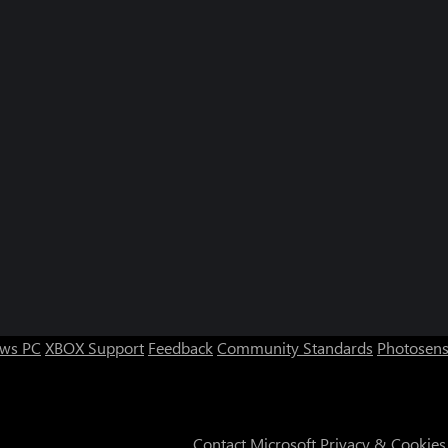
ws PC
XBOX Support
Feedback
Community Standards
Photosens
Contact Microsoft
Privacy & Cookies