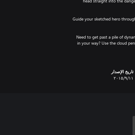
head straight into the dange
Guide your sketched hero through
Need to get past a pile of dyna
in your way? Use the cloud penc
supercharge a toaster wit
تاريخ الإصدار
١١‏/٩‏/٢٠١٥
Now pencil your way into one of