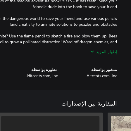
rs of the magical adventure book! YIKES - It has teeth! Send your
 the dangerous world to save your friend and use various pencils
mite? Use the flame pencil to sketch a fire and blow them up! Bees
il to grow a pollinated distraction! Ward off dragon enemies, and
h the lightning cloud! There is plenty to do in the world of Draw a
إظهار المزيد
منشور بواسطة
مطورة بواسطة
Hitcents.com, Inc.
Hitcents.com, Inc.
المقارنة بين الإصدارات
 the most creative drawing puzzle games ever designed in Draw a