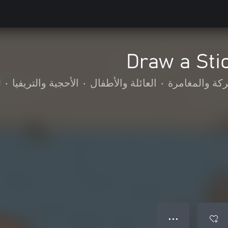
Draw a Sti
ركة والمغامرة
•
العائلة والأطفال
•
الأحجية والتريفيا
•
ل
● ● ●