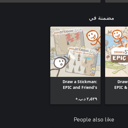
مضمنة في
Draw a Stickman:
Draw
EPIC and Friend's
EPIC &
Journey DLC
٢٫٥٢٩ د.ب.‏+
People also like