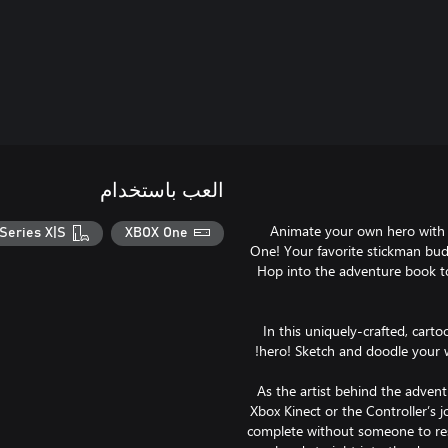
العب باستخدام
Animate your own hero with 
Series X|S
XBOX One
One! Your favorite stickman bud
Hop into the adventure book to
In this uniquely-crafted, car
As the artist behind the advent
Xbox Kinect or the Controller’s j
complete without someone to res