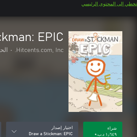
تخطي إلى المحتوى الرئيسي
ckman: EPIC
Hitcents.com, Inc.
•
الح
اختيار إصدار
شراء
Draw a Stickman: EPIC
١٫٦٤٩ د.ب.‏+