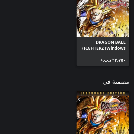
DRAGON BALL
FIGHTERZ (Windows)
٢٢٫٧٥٠ د.ب.‏+
مضمنة في