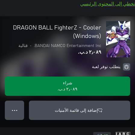
تخطي إلى المحتوى الرئيسي
DRAGON BALL FighterZ - Cooler
(Windows)
BANDAI NAMCO Entertainment Inc.
•
قتالية
٢٫٠٨٩ د.ب.‏
يتطلب توفر لعبة
شراء
٢٫٠٨٩ د.ب.‏
إضافة إلى قائمة الأمنيات
● ● ●