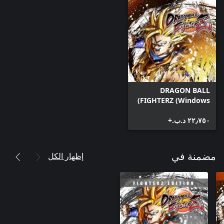
DRAGON BALL
FIGHTERZ (Windows)
٢٢٫٧٥٠ د.ب.‏+
إظهار الكل
مضمنة في