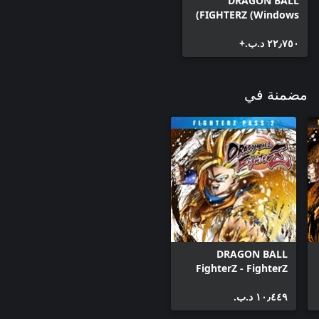
DRAGON BALL
FIGHTERZ (Windows)
٢٢٫٧٥٠ د.ب.‏+
مضمنة في
DRAGON BALL
FighterZ - FighterZ
Pass 2 (Windows)
١٠٫٤٤٩ د.ب.‏