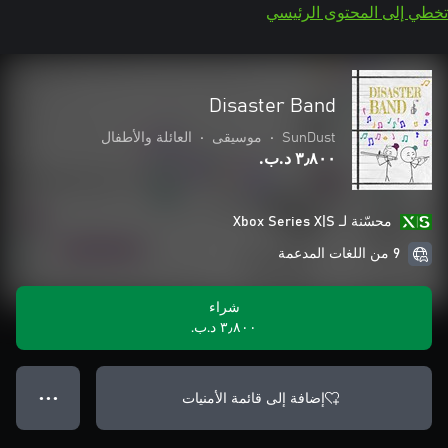
تخطي إلى المحتوى الرئيسي
Disaster Band
SunDust
•
موسيقى
•
العائلة والأطفال
٣٫٨٠٠ د.ب.‏
محسّنة لـ Xbox Series X|S
9 من اللغات المدعمة
شراء
٣٫٨٠٠ د.ب.‏
إضافة إلى قائمة الأمنيات
● ● ●