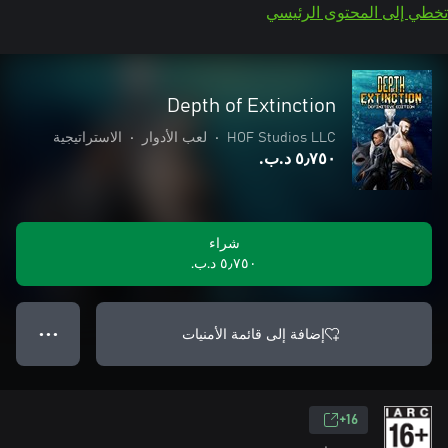
تخطي إلى المحتوى الرئيسي
Depth of Extinction
HOF Studios LLC
•
لعب الأدوار
•
الاستراتيجية
٥٫٧٥٠ د.ب.‏
شراء
٥٫٧٥٠ د.ب.‏
إضافة إلى قائمة الأمنيات
● ● ●
16+