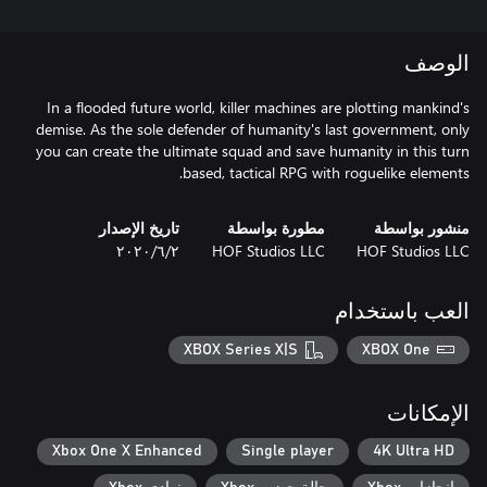
الوصف
In a flooded future world, killer machines are plotting mankind's
demise. As the sole defender of humanity's last government, only
you can create the ultimate squad and save humanity in this turn
based, tactical RPG with roguelike elements.
منشور بواسطة
مطورة بواسطة
تاريخ الإصدار
HOF Studios LLC
HOF Studios LLC
٢‏/٦‏/٢٠٢٠
العب باستخدام
XBOX Series X|S
XBOX One
الإمكانات
Xbox One X Enhanced
Single player
4K Ultra HD