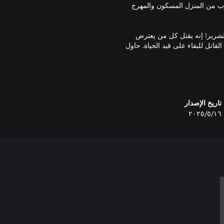
وب من المنزل المسكون والمهرج
الشرير! إنه يقتل كل من يعترض
قاتل للبقاء على قيد الحياة. حاول
مجرى القصة. العب مجددًا لاكتشاف
تاريخ الإصدار
١٦‏/٥‏/٢٠٢٥