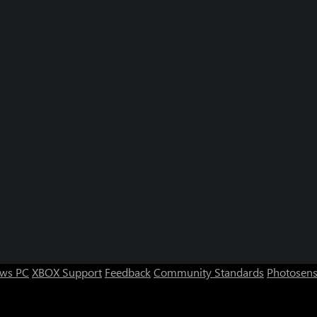
ws PC
XBOX Support
Feedback
Community Standards
Photosens