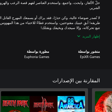
حلّ الألغاز، وابحث، واجمع، واستخدم العناصر لفهم قصة الرعب والهر
لا تُصدر ضوضاء عالية، وكن حذرًا، فقد يراك أو يسمعك المهرج القاتل 
طريقه! أبقِ عينيك مفتوحتين، واستخدم غطاءً للاختباء من هذا المهووس ال
إظهار المزيد
هناك نهايات متعددة في "حديقة الموت". ستؤثر قراراتك وأفعالك على 
منشور بواسطة
مطورة بواسطة
النهايات الأخرى ولمعرفة قصة المهرج كاملة.
Euphoria Games
EpiXR Games
المقارنة بين الإصدارات