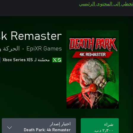
تخطي إلى المحتوى الرئيسي
4k Remaster
EpiXR Games
•
الحركة و
محسّنة لـ Xbox Series X|S
اختيار إصدار
شراء
Death Park: 4k Remaster
٢٫٣٠٠ د.ب.‏