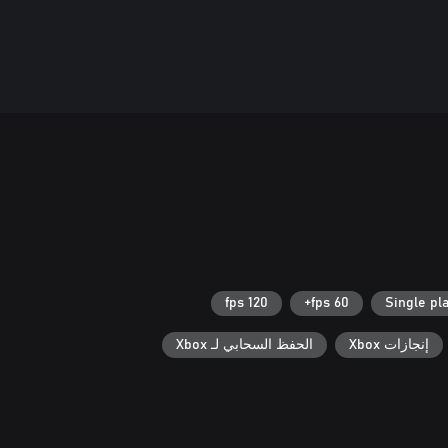
120 fps
60 fps+
Single pl
إنجازات Xbox
الحفظ السحابي لـ Xbox