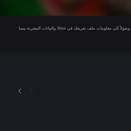
يتلقى ناشرو الألعاب التي تقوم بتشغيلها وصولاً إلى معلومات ملف تعريفك في Xbox والبيانات المقترنة بينما