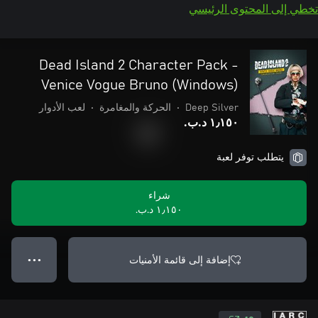
تخطي إلى المحتوى الرئيسي
Dead Island 2 Character Pack -
Venice Vogue Bruno (Windows)
Deep Silver
•
الحركة والمغامرة
•
لعب الأدوار
١٫١٥٠ د.ب.‏
يتطلب توفر لعبة
شراء
١٫١٥٠ د.ب.‏
إضافة إلى قائمة الأمنيات
● ● ●