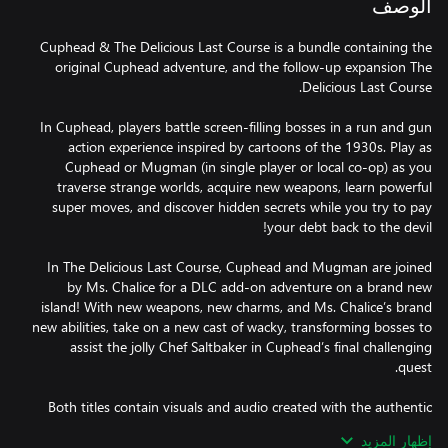
الوصف
Cuphead & The Delicious Last Course is a bundle containing the
original Cuphead adventure, and the follow-up expansion The
In Cuphead, players battle screen-filling bosses in a run and gun
action experience inspired by cartoons of the 1930s. Play as
Cuphead or Mugman (in single player or local co-op) as you
traverse strange worlds, acquire new weapons, learn powerful
super moves, and discover hidden secrets while you try to pay
In The Delicious Last Course, Cuphead and Mugman are joined
by Ms. Chalice for a DLC add-on adventure on a brand new
island! With new weapons, new charms, and Ms. Chalice’s brand
new abilities, take on a new cast of wacky, transforming bosses to
assist the jolly Chef Saltbaker in Cuphead’s final challenging
Both titles contain visuals and audio created with the authentic
techniques of the era they were inspired by, including traditional
إظهار المزيد
hand drawn cel animation, watercolor backgrounds, and hours of