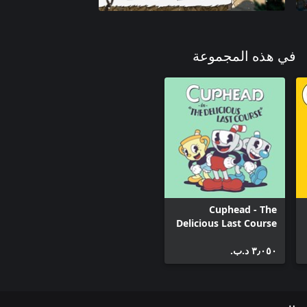
في هذه المجموعة
Cuphead - The
Delicious Last Course
٣٫٠٥٠ د.ب.‏