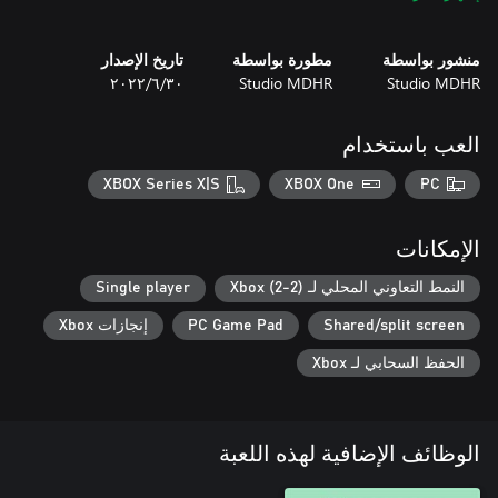
منشور بواسطة
مطورة بواسطة
تاريخ الإصدار
Note: The Delicious Last Course can be experienced shortly after
Studio MDHR
Studio MDHR
٣٠‏/٦‏/٢٠٢٢
beginning the original Cuphead game, and Ms. Chalice can be
enjoyed as a playable character in all stages once unlocked!
العب باستخدام
XBOX Series X|S
XBOX One
PC
الإمكانات
النمط التعاوني المحلي لـ Xbox (2-2)
Single player
Shared/split screen
PC Game Pad
إنجازات Xbox
الحفظ السحابي لـ Xbox
الوظائف الإضافية لهذه اللعبة