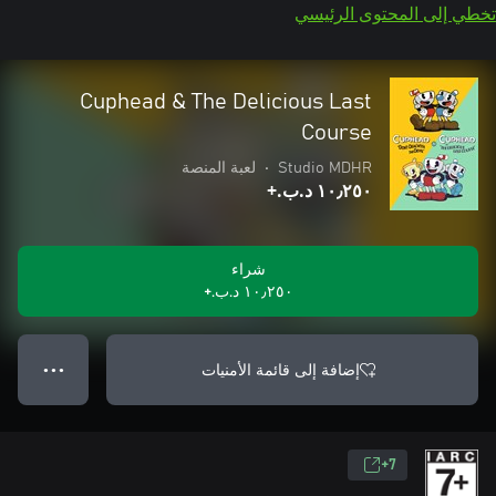
تخطي إلى المحتوى الرئيسي
Cuphead & The Delicious Last
Course
Studio MDHR
•
لعبة المنصة
١٠٫٢٥٠ د.ب.‏+
شراء
١٠٫٢٥٠ د.ب.‏+
إضافة إلى قائمة الأمنيات
● ● ●
7+