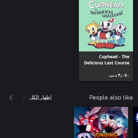
Cuphead - The
Delicious Last Course
٣٫٠٥٠ د.ب.‏
إظهار الكل
People also like