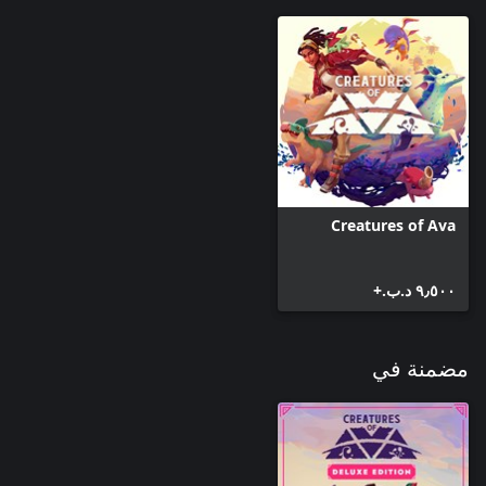
Creatures of Ava
٩٫٥٠٠ د.ب.‏+
مضمنة في