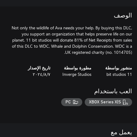
الوصف
Not only the wildlife of Ava needs your help. By buying this DLC,
you support an organization that helps preserve life on our
planet. 11 bit studios will donate 81% of Net Receipts from sales
of this DLC to WDC, Whale and Dolphin Conservation. WDC is a
UK registered charity (no. 1014705).
منشور بواسطة
مطورة بواسطة
تاريخ الإصدار
11 bit studios
Inverge Studios
٧‏/٨‏/٢٠٢٤
العب باستخدام
PC
XBOX Series X|S
يعمل مع