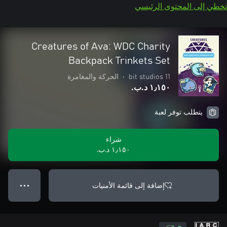
تخطي إلى المحتوى الرئيسي
Creatures of Ava: WDC Charity
Backpack Trinkets Set
11 bit studios
•
الحركة والمغامرة
١٫١٥٠ د.ب.‏
يتطلب توفر لعبة
شراء
١٫١٥٠ د.ب.‏
إضافة إلى قائمة الأمنيات
● ● ●