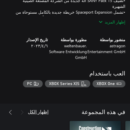
•تُضيف SANY Pack 15 آلة جديدة من الشركة المُصنعة الصينية
•تشمل Spaceport Expansion خريطة جديدة بالكامل مستوحاة من
شبه جزيرة استوائية وثلاث حملات حصرية تُضيف أكثر من 40 ساعة
إظهار المزيد
لعب
منشور بواسطة
مطورة بواسطة
تاريخ الإصدار
astragon
weltenbauer.
٦‏/٤‏/٢٠٢٣
Software Entwicklung
Entertainment GmbH
GmbH
العب باستخدام
PC
XBOX Series X|S
XBOX One
إظهار الكل
في هذه المجموعة