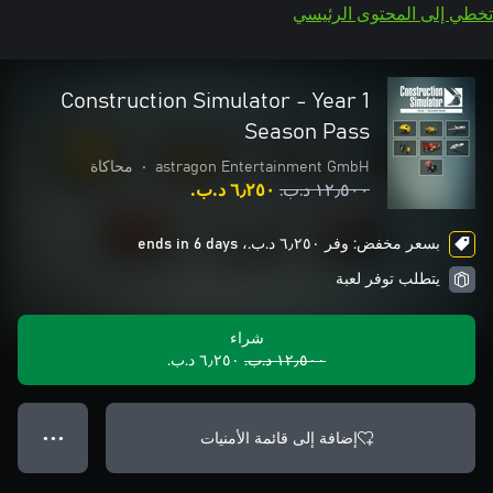
تخطي إلى المحتوى الرئيسي
Construction Simulator - Year 1
Season Pass
astragon Entertainment GmbH
•
محاكاة
١٢٫٥٠٠ د.ب.‏
٦٫٢٥٠ د.ب.‏
بسعر مخفض: وفر ٦٫٢٥٠ د.ب.‏، ends in 6 days
يتطلب توفر لعبة
شراء
١٢٫٥٠٠ د.ب.‏
٦٫٢٥٠ د.ب.‏
إضافة إلى قائمة الأمنيات
● ● ●