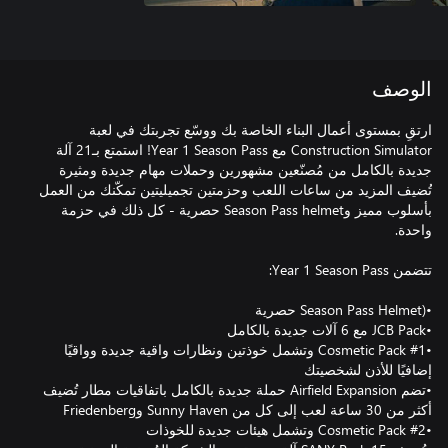
الوصف
ارتقِ بمستوى أعمال البناء الخاصة بك ووسّع تجربتك في لعبة
Construction Simulator مع Year 1 Season Pass! استمتع بـ21 آلة
جديدة بالكامل من مُصنّعين مشهورين وحملات مهام جديدة ومثيرة
تُضيف المزيد من ساعات اللعب وحزمتين تجميليتين تمكّنك من العمل
بأسلوب مميز وSeason Pass helmet حصرية - كل ذلك في حزمة
•Cosmetic Pack #1 وتشمل خوذتين ونظارات واقية جديدة وواقيًا
•تضم Airfield Expansion حملة جديدة بالكامل باتفاقيات مطار تُضيف