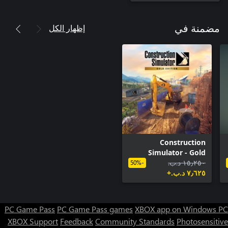
إظهار الكل
مضمنة في
Construction
Simulator - Gold
١٥٫٢٥٠ د.ب.‏
Edition
-50%
٧٫٦٢٥ د.ب.‏+
PC Game Pass
PC Game Pass games
XBOX app on Windows PC
XBOX Support
Feedback
Community Standards
Photosensitive