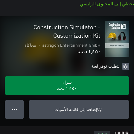
تخطي إلى المحتوى الرئيسي
Construction Simulator -
Customization Kit
astragon Entertainment GmbH
•
محاكاة
١٫١٥٠ د.ب.‏
يتطلب توفر لعبة
شراء
١٫١٥٠ د.ب.‏
إضافة إلى قائمة الأمنيات
● ● ●