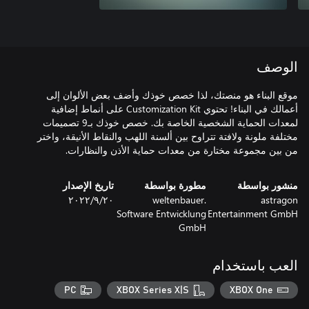
الوصف
موقع البناء هو منصتك، لذا خصص خوذك وأضف بعض الألوان إلى
أعمالك في البناء! تحتوي Customization Kit على أنماط إضافية
لمعدات الحماية الشخصية الخاصة بك. خصص خوذك بـ9 تصميمات
مختلفة ملونة ولافتة تتراوح بين ألسنة اللهب والنقاط الأنيقة، واختر
من بين مجموعة مختارة من معدات حماية الأذن والنظارات.
منشور بواسطة
مطورة بواسطة
تاريخ الإصدار
astragon
weltenbauer.
٢٠‏/٩‏/٢٠٢٢
Software Entwicklung
Entertainment GmbH
GmbH
العب باستخدام
PC
XBOX Series X|S
XBOX One