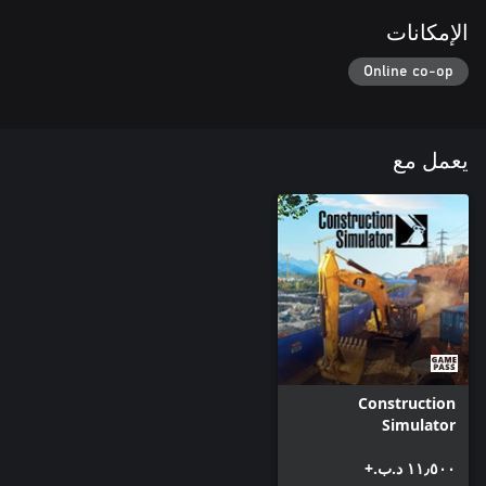
الإمكانات
Online co-op
يعمل مع
Construction
Simulator
١١٫٥٠٠ د.ب.‏+