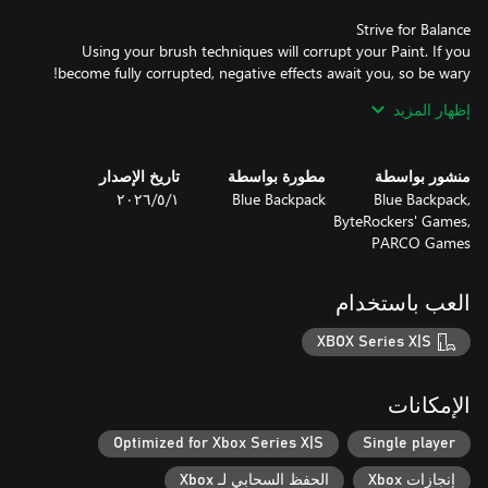
Using your brush techniques will corrupt your Paint. If you
إظهار المزيد
Use inspirations that you find on your travels to sketch in your
journal. Your sketches enhance and customize Constance's
منشور بواسطة
مطورة بواسطة
تاريخ الإصدار
capabilities. By gathering materials, you can upgrade your
Blue Backpack,
Blue Backpack
١‏/٥‏/٢٠٢٦
ByteRockers' Games,
PARCO Games
Upon death, choose how to continue your journey. Do you want
to persevere through the challenge, at a price? Or do you return
العب باستخدام
XBOX Series X|S
The inner world is strongly connected to Constance's mental
health journey, with each colorful biome and its unique set of
الإمكانات
enemies and characters representing different aspects of her
Optimized for Xbox Series X|S
Single player
إنجازات Xbox
الحفظ السحابي لـ Xbox