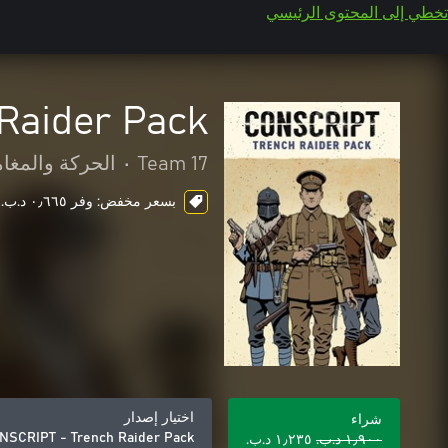
تخطي إلى المحتوى الرئيسي
Raider Pack
Team 17
•
الحركة والمغا
بسعر مخفض: وفر ٠٫٦٦٥ د.ب.‏، ends in 4 days
اختيار إصدار
شراء
NSCRIPT - Trench Raider Pack
١٫٩٠٠ د.ب.‏
١٫٢٣٥ د.ب.‏