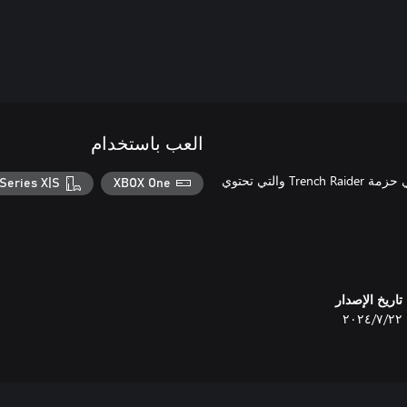
العب باستخدام
قاتل عبر الخنادق مع 3 أطقم ملابس رسمية إضافية للاختيار من بينها في حزمة Trench Raider والتي تحتوي
Series X|S
XBOX One
تاريخ الإصدار
٢٢‏/٧‏/٢٠٢٤