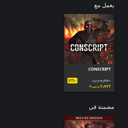
يعمل مع
CONSCRIPT
٨٫٢٥٠ د.ب.‏
-67%
٢٫٧٢٢ د.ب.‏+
مضمنة في